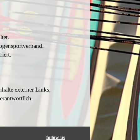
tet.
ogensportverband.
riert.
nhalte externer Links.
erantwortlich.
follow us